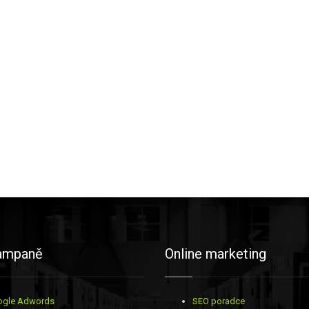
ampaně
Online marketing
ogle Adwords
SEO poradce