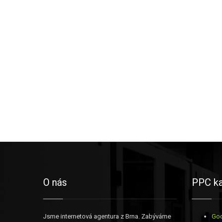
O nás
PPC k
Jsme internetová agentura z Brna. Zabýváme
Go