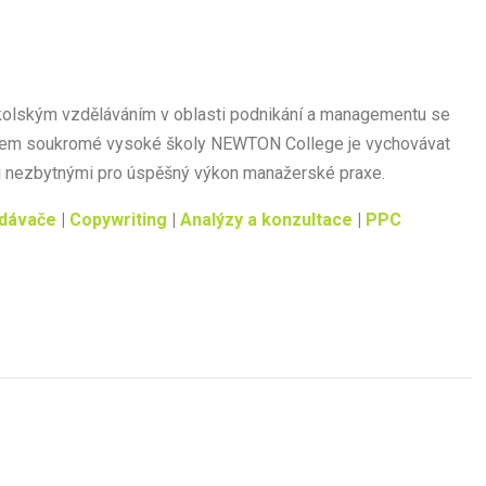
kolským vzděláváním v oblasti podnikání a managementu se
Cílem soukromé vysoké školy NEWTON College je vychovávat
i nezbytnými pro úspěšný výkon manažerské praxe.
edávače
|
Copywriting
|
Analýzy a konzultace
|
PPC