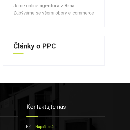
Jsme online
agentura z Brna
.
Zabýváme se všemi obory e-commerce
Články o PPC
Kontaktujte nás
Napište nám