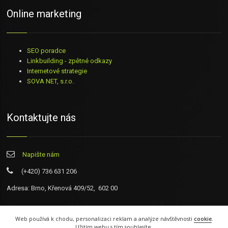
Online marketing
SEO poradce
Linkbuilding - zpětné odkazy
Internetové strategie
SOVA NET, s.r.o
.
Kontaktujte nás
Napište nám
(+420) 736 631 206
Adresa: Brno, Křenová 409/52, 602 00
Web používá k chodu, personalizaci reklam a analýze návštěvnosti
cookie
.
Užitím webu s tím souhlasíte.