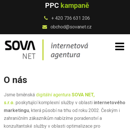
PPC
kampaně
+ 420 736 631 206
obchod@sovanet.cz
O nás
Jsme brněnská
digitální agentura
SOVA NET,
s.r.o
.
poskytující komplexní služby v oblasti
internetového
marketingu
, která působí na trhu od roku 2002. Českým i
zahraničním zákazníkům nabízíme poradenství a
konzultantské služby v oblasti optimalizace pro